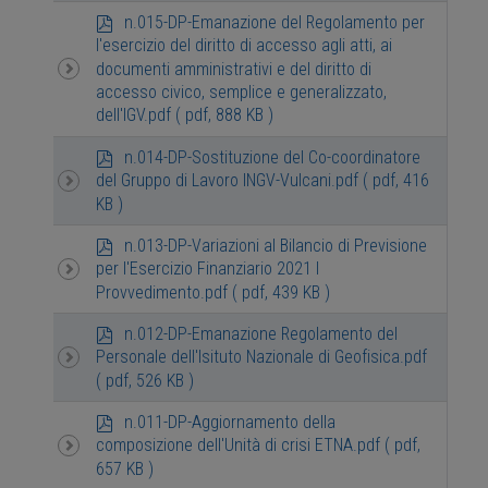
p
n.015-DP-Emanazione del Regolamento per
d
l'esercizio del diritto di accesso agli atti, ai
f
documenti amministrativi e del diritto di
accesso civico, semplice e generalizzato,
dell'IGV.pdf
( pdf, 888 KB )
p
n.014-DP-Sostituzione del Co-coordinatore
d
del Gruppo di Lavoro INGV-Vulcani.pdf
( pdf, 416
f
KB )
p
n.013-DP-Variazioni al Bilancio di Previsione
d
per l'Esercizio Finanziario 2021 I
f
Provvedimento.pdf
( pdf, 439 KB )
p
n.012-DP-Emanazione Regolamento del
d
Personale dell'Isituto Nazionale di Geofisica.pdf
f
( pdf, 526 KB )
p
n.011-DP-Aggiornamento della
d
composizione dell'Unità di crisi ETNA.pdf
( pdf,
f
657 KB )