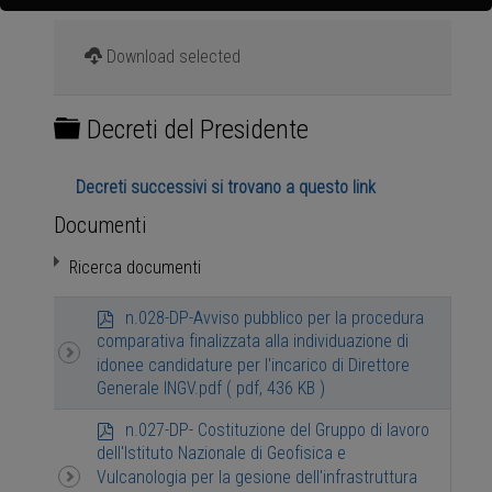
Download selected
Cartella
Decreti del Presidente
Decreti successivi si trovano a questo link
Documenti
Ricerca documenti
p
n.028-DP-Avviso pubblico per la procedura
d
comparativa finalizzata alla individuazione di
f
idonee candidature per l'incarico di Direttore
Generale INGV.pdf
( pdf, 436 KB )
p
n.027-DP- Costituzione del Gruppo di lavoro
d
dell'Istituto Nazionale di Geofisica e
f
Vulcanologia per la gesione dell'infrastruttura