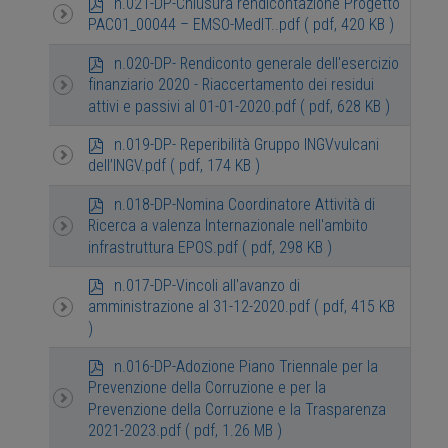
p
n.021-DP-Chiusura rendicontazione Progetto
d
PAC01_00044 – EMSO-MedIT..pdf
( pdf, 420 KB )
f
p
n.020-DP- Rendiconto generale dell'esercizio
d
finanziario 2020 - Riaccertamento dei residui
f
attivi e passivi al 01-01-2020.pdf
( pdf, 628 KB )
p
n.019-DP- Reperibilità Gruppo INGVvulcani
d
dell’INGV.pdf
( pdf, 174 KB )
f
p
n.018-DP-Nomina Coordinatore Attività di
d
Ricerca a valenza Internazionale nell'ambito
f
infrastruttura EPOS.pdf
( pdf, 298 KB )
p
n.017-DP-Vincoli all'avanzo di
d
amministrazione al 31-12-2020.pdf
( pdf, 415 KB
f
)
p
n.016-DP-Adozione Piano Triennale per la
d
Prevenzione della Corruzione e per la
f
Prevenzione della Corruzione e la Trasparenza
2021-2023.pdf
( pdf, 1.26 MB )