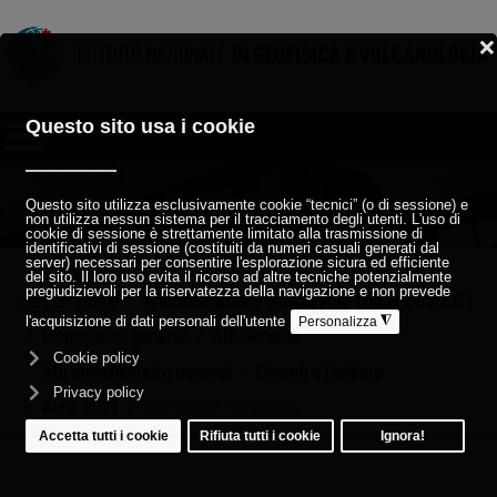
Sei qui:
Home
Amministrazione trasparente fino al 2-05-2021
Disposizioni generali
Atti Generali
Atti amministrativi generali
Decreti e Delibere
Anno 2021
Decreti del Presidente