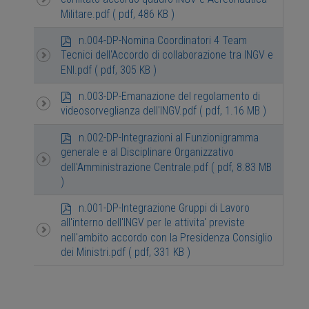
f
Militare.pdf
( pdf, 486 KB )
p
n.004-DP-Nomina Coordinatori 4 Team
d
Tecnici dell'Accordo di collaborazione tra INGV e
f
ENI.pdf
( pdf, 305 KB )
p
n.003-DP-Emanazione del regolamento di
d
videosorveglianza dell'INGV.pdf
( pdf, 1.16 MB )
f
p
n.002-DP-Integrazioni al Funzionigramma
d
generale e al Disciplinare Organizzativo
f
dell'Amministrazione Centrale.pdf
( pdf, 8.83 MB
)
p
n.001-DP-Integrazione Gruppi di Lavoro
d
all'interno dell'INGV per le attivita' previste
f
nell'ambito accordo con la Presidenza Consiglio
dei Ministri.pdf
( pdf, 331 KB )