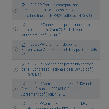
p
n.010-DP-Proroga assegnazione
d
temporanea del Dott. Massimo Cocco presso
f
Epos Eric fino al 31-3-2021.pdf
( pdf, 475 KB )
p
n.009-DP-Concessione patrocinio oneroso
d
per la Conferenza Siam GS21- Politecnico di
f
Milano.pdf
( pdf, 370 KB )
p
n.008-DP-Piano Triennale per la
d
Performance 2021 - 2023 dell'INGV.pdf
( pdf, 546
f
KB )
p
n.007-DP-Concessione patrocinio oneroso
d
per il II Congresso Nazionale della SWICo.pdf
(
f
pdf, 370 KB )
p
n.006-DP-Nomina Referente dell’INGV nello
d
Steering Group del PECASUS Consortium
f
Agreement.pdf
( pdf, 419 KB )
p
n.005-DP-Nomina Rappresentanti INGV nel
d
comitato accordo quadro INGV e Aereonautica