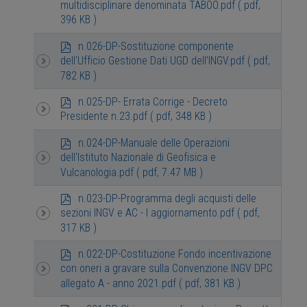
multidisciplinare denominata TABOO.pdf
( pdf,
396 KB )
p
n.026-DP-Sostituzione componente
d
dell'Ufficio Gestione Dati UGD dell'INGV.pdf
( pdf,
f
782 KB )
p
n.025-DP- Errata Corrige - Decreto
d
Presidente n.23.pdf
( pdf, 348 KB )
f
p
n.024-DP-Manuale delle Operazioni
d
dell'Istituto Nazionale di Geofisica e
f
Vulcanologia.pdf
( pdf, 7.47 MB )
p
n.023-DP-Programma degli acquisti delle
d
sezioni INGV e AC - I aggiornamento.pdf
( pdf,
f
317 KB )
p
n.022-DP-Costituzione Fondo incentivazione
d
con oneri a gravare sulla Convenzione INGV DPC
f
allegato A - anno 2021.pdf
( pdf, 381 KB )