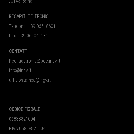
00143 Roma
RECAPITI TELEFONICI
Telefono +39 06518601
Fax +39 065041181
CONTATTI
Pec:
aoo.roma@pec.ingv.it
info@ingv.it
ufficiostampa@ingv.it
CODICE FISCALE
06838821004
P.IVA 06838821004