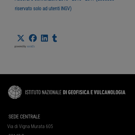
riservato solo ad utenti INGV)
powered by
social2s
SEDE CENTRALE
Via di Vigna Murata 605