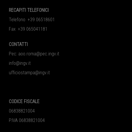
RECAPITI TELEFONICI
Telefono +39 06518601
Fax +39 065041181
CONTATTI
Pec:
aoo.roma@pec.ingv.it
info@ingv.it
ufficiostampa@ingv.it
CODICE FISCALE
06838821004
P.IVA 06838821004