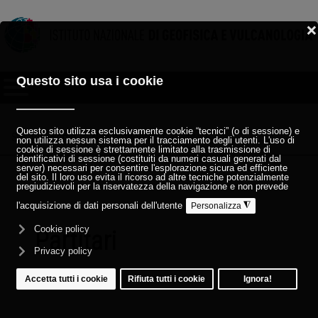
Sei qui:
Home
Non categoria
Partitari
Partitari