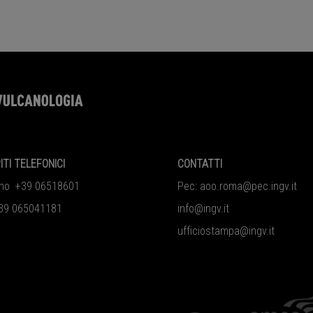
ITI TELEFONICI
CONTATTI
ono +39 06518601
Pec:
aoo.roma@pec.ingv.it
39 065041181
info@ingv.it
ufficiostampa@ingv.it