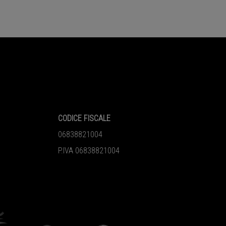
CODICE FISCALE
06838821004
P.IVA 06838821004