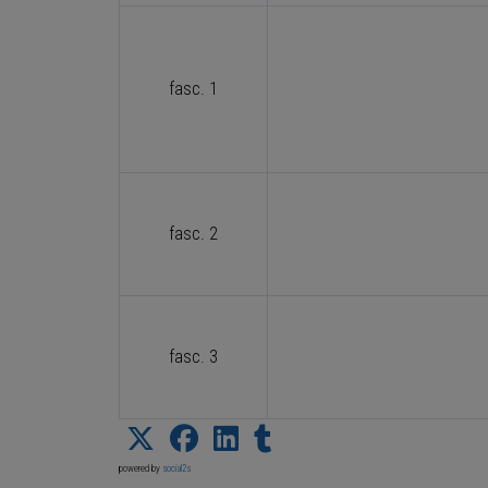
fasc. 1
fasc. 2
fasc. 3
powered by
social2s