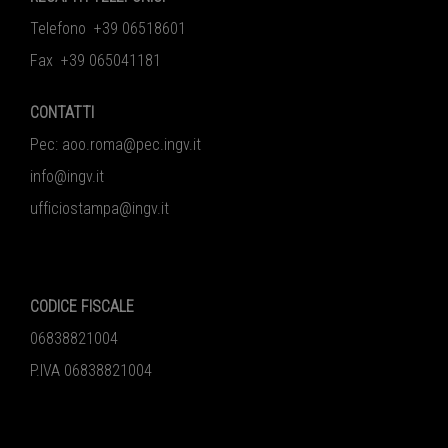
Telefono +39 06518601
Fax +39 065041181
CONTATTI
Pec:
aoo.roma@pec.ingv.it
info@ingv.it
ufficiostampa@ingv.it
CODICE FISCALE
06838821004
P.IVA 06838821004