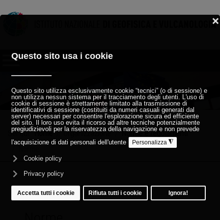
Sei qui:
Home
Organizzazione
Norme e regolamenti
Norme
Norme