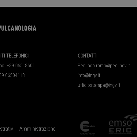
ITI TELEFONICI
CONTATTI
ono +39 06518601
Pec:
aoo.roma@pec.ingv.it
39 065041181
info@ingv.it
ufficiostampa@ingv.it
trativi
Amministrazione