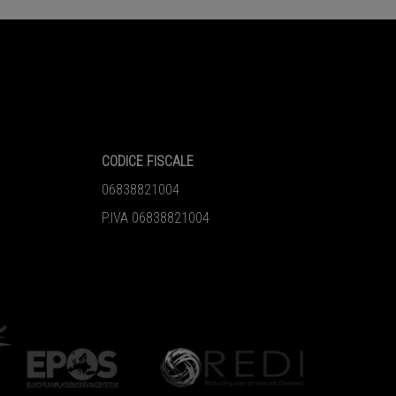
CODICE FISCALE
06838821004
P.IVA 06838821004