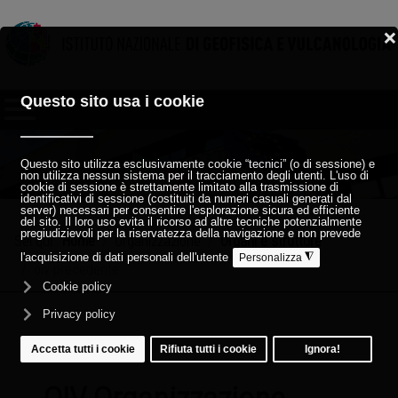
Sei qui:
Home
Organizzazione
Organi e strutture
oiv precedente