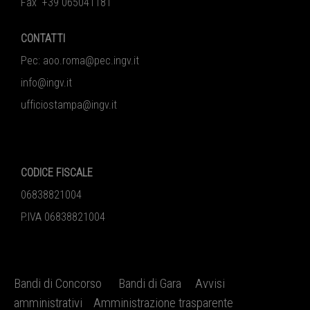
Fax +39 065041181
CONTATTI
Pec:
aoo.roma@pec.ingv.it
info@ingv.it
ufficiostampa@ingv.it
CODICE FISCALE
06838821004
P.IVA 06838821004
Bandi di Concorso
Bandi di Gara
Avvisi
amministrativi
Amministrazione trasparente