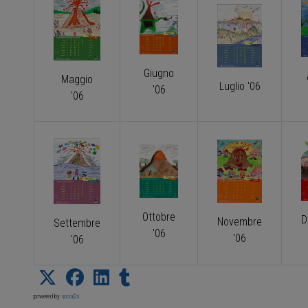
Giugno
Maggio
Luglio '06
'06
'06
Ottobre
D
Novembre
Settembre
'06
'06
'06
powered by
social2s