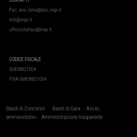
CONTATTI
Pec:
aoo.roma@pec.ingv.it
info@ingv.it
ufficiostampa@ingv.it
CODICE FISCALE
06838821004
P.IVA 06838821004
Bandi di Concorso
Bandi di Gara
Avvisi
amministrativi
Amministrazione trasparente