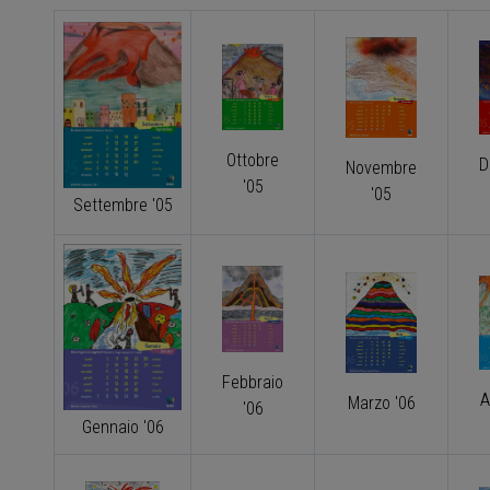
Ottobre
D
Novembre
'05
'05
Settembre '05
Febbraio
A
Marzo '06
'06
Gennaio '06