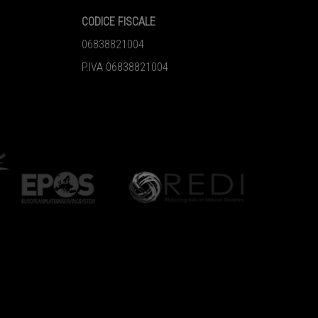
CODICE FISCALE
06838821004
P.IVA 06838821004