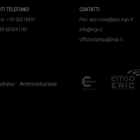
ITI TELEFONICI
CONTATTI
ono +39 06518601
Pec:
aoo.roma@pec.ingv.it
39 065041181
info@ingv.it
ufficiostampa@ingv.it
trativi
Amministrazione