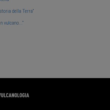
toria della Terra"
n vulcano..."