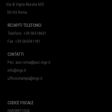
Via di Vigna Murata 605
00143 Roma
RECAPITI TELEFONICI
Telefono +39 06518601
Fax +39 065041181
CONTATTI
Pec:
aoo.roma@pec.ingv.it
info@ingv.it
ufficiostampa@ingv.it
CODICE FISCALE
06838821004