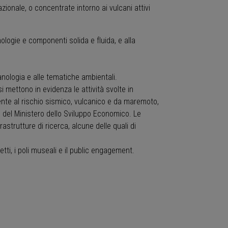
zionale, o concentrate intorno ai vulcani attivi
logie e componenti solida e fluida, e alla
canologia e alle tematiche ambientali.
 si mettono in evidenza le attività svolte in
ente al rischio sismico, vulcanico e da maremoto,
o del Ministero dello Sviluppo Economico. Le
astrutture di ricerca, alcune delle quali di
etti, i poli museali e il public engagement.