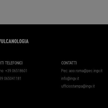
ITI TELEFONICI
CONTATTI
ono +39 06518601
Pec:
aoo.roma@pec.ingv.it
39 065041181
info@ingv.it
ufficiostampa@ingv.it