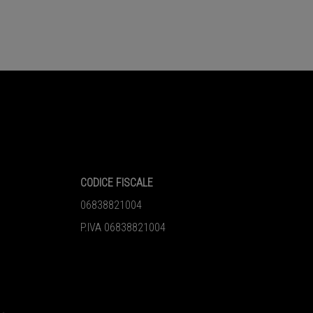
CODICE FISCALE
06838821004
P.IVA 06838821004