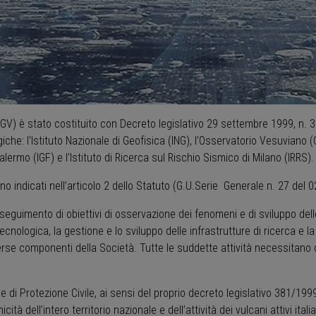
NGV) è stato costituito con Decreto legislativo 29 settembre 1999, n. 381
iche: l’Istituto Nazionale di Geofisica (ING), l’Osservatorio Vesuviano (O
 Palermo (IGF) e l’Istituto di Ricerca sul Rischio Sismico di Milano (IRRS).
 sono indicati nell’articolo 2 dello Statuto (G.U.Serie Generale n. 27 del 
rseguimento di obiettivi di osservazione dei fenomeni e di sviluppo de
ecnologica, la gestione e lo sviluppo delle infrastrutture di ricerca e la
verse componenti della Società. Tutte le suddette attività necessitano
e di Protezione Civile, ai sensi del proprio decreto legislativo 381/19
icità dell’intero territorio nazionale e dell’attività dei vulcani attivi i