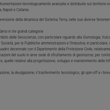
strumentazioni tecnologicamente avanzate e distribuite sul territorio na
a, Napoli e Catania.
mprensione della dinamica del Sistema Terra, nelle sue diverse fenomeno
dersi in tre grandi categorie:
l’ambito delle Geoscienze, con particolare riguardo alla Sismologia, Vul
 la Società, per le Pubbliche amministrazioni e l’Industria; in particolare,
adro decennale con il Dipartimento della Protezione Civile, relativam
rmazioni del suolo in aree sede di sfruttamento di georisorse, per cont
re, quelle relative alla progettazione, sviluppo e mantenimento delle Infr
ione, la divulgazione, il trasferimento tecnologico, gli spin-off e i brev