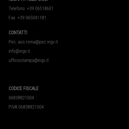
Telefono +39 06518601
Fax +39 065041181
CONTATTI
Pec:
aoo.roma@pec.ingv.it
info@ingv.it
ufficiostampa@ingv.it
CODICE FISCALE
06838821004
P.IVA 06838821004