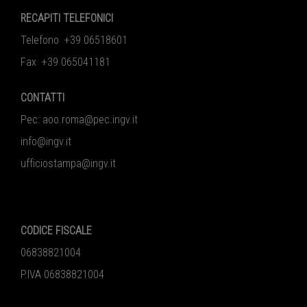
RECAPITI TELEFONICI
Telefono +39 06518601
Fax +39 065041181
CONTATTI
Pec:
aoo.roma@pec.ingv.it
info@ingv.it
ufficiostampa@ingv.it
CODICE FISCALE
06838821004
P.IVA 06838821004