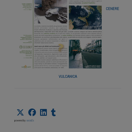
CENERE
VULCANICA
powered by
social2s