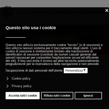
Sei qui:
Home
Risorse e servizi
Formazione e informazione
GEOPAGINE
Le Geopagine