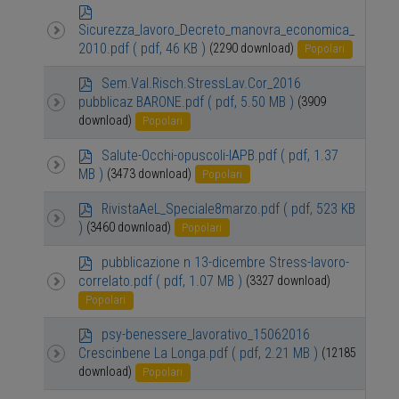
p
d
Sicurezza_lavoro_Decreto_manovra_economica_
f
2010.pdf
( pdf, 46 KB )
(2290 download)
Popolari
p
Sem.Val.Risch.StressLav.Cor_2016
d
pubblicaz BARONE.pdf
( pdf, 5.50 MB )
(3909
f
download)
Popolari
p
Salute-Occhi-opuscoli-IAPB.pdf
( pdf, 1.37
d
MB )
(3473 download)
Popolari
f
p
RivistaAeL_Speciale8marzo.pdf
( pdf, 523 KB
d
)
(3460 download)
Popolari
f
p
pubblicazione n 13-dicembre Stress-lavoro-
d
correlato.pdf
( pdf, 1.07 MB )
(3327 download)
f
Popolari
p
psy-benessere_lavorativo_15062016
d
Crescinbene La Longa.pdf
( pdf, 2.21 MB )
(12185
f
download)
Popolari