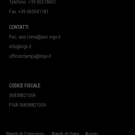
Telefono +39 06518601
Fax +39 065041181
CONTATTI
Pec:
aoo.roma@pec.ingv.it
info@ingv.it
ufficiostampa@ingv.it
CODICE FISCALE
06838821004
P.IVA 06838821004
Bandi di Concorso
Bandi di Gara
Avvisi