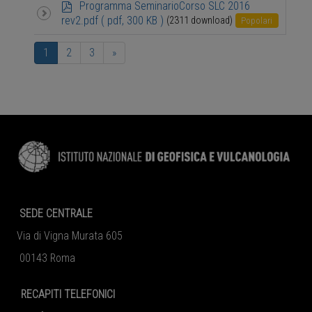
p
Programma SeminarioCorso SLC 2016
d
rev2.pdf
( pdf, 300 KB )
(2311 download)
Popolari
f
1
2
3
»
SEDE CENTRALE
Via di Vigna Murata 605
00143 Roma
RECAPITI TELEFONICI