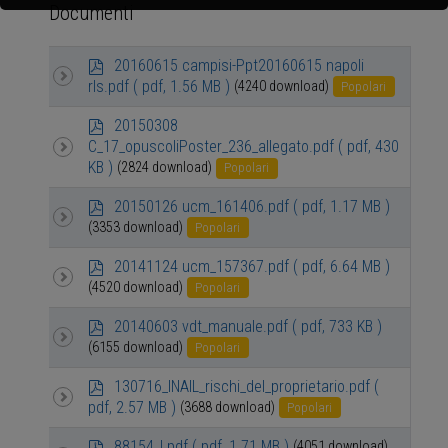
Documenti
p
20160615 campisi-Ppt20160615 napoli
d
rls.pdf
( pdf, 1.56 MB )
(4240 download)
Popolari
f
p
20150308
d
C_17_opuscoliPoster_236_allegato.pdf
( pdf, 430
f
KB )
(2824 download)
Popolari
p
20150126 ucm_161406.pdf
( pdf, 1.17 MB )
d
(3353 download)
Popolari
f
p
20141124 ucm_157367.pdf
( pdf, 6.64 MB )
d
(4520 download)
Popolari
f
p
20140603 vdt_manuale.pdf
( pdf, 733 KB )
d
(6155 download)
Popolari
f
p
130716_INAIL_rischi_del_proprietario.pdf
(
d
pdf, 2.57 MB )
(3688 download)
Popolari
f
p
88154_I.pdf
( pdf, 1.71 MB )
(4051 download)