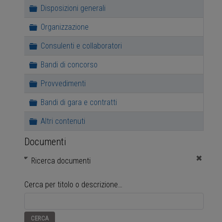
Cartella
Disposizioni generali
Cartella
Organizzazione
Cartella
Consulenti e collaboratori
Cartella
Bandi di concorso
Cartella
Provvedimenti
Cartella
Bandi di gara e contratti
Cartella
Altri contenuti
Documenti
Ricerca documenti
Cerca per titolo o descrizione…
Reset
CERCA