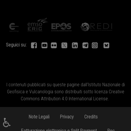
Seguici su:
I contenuti pubblicati su queste pagine dall'
Istituto Nazionale di
Geofisica e Vulcanologia
sono distribuiti sotto licenza
Creative
Commons Attribution 4.0 International License
.
Note Legali
Privacy
Credits
♿
Fatturazione elettronica e Split Payment
Pec