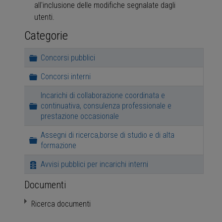
all'inclusione delle modifiche segnalate dagli
utenti.
Categorie
Cartella
Concorsi pubblici
Cartella
Concorsi interni
Incarichi di collaborazione coordinata e
Cartella
continuativa, consulenza professionale e
prestazione occasionale
Assegni di ricerca,borse di studio e di alta
Cartella
formazione
Archivia
Avvisi pubblici per incarichi interni
Documenti
Ricerca documenti