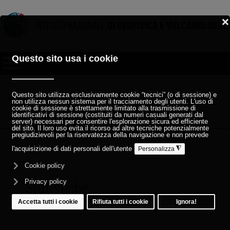
Sei qui:
Home
Organi e strutture
cug
Statistica di genere dei dipendenti INGV 2017
Statistiche