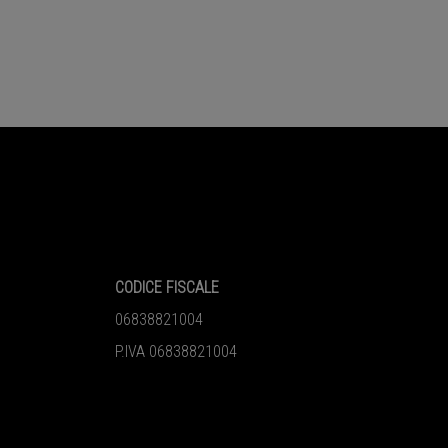
CODICE FISCALE
06838821004
P.IVA 06838821004