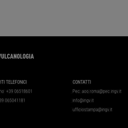
ITI TELEFONICI
CONTATTI
ono +39 06518601
Pec:
aoo.roma@pec.ingv.it
39 065041181
info@ingv.it
ufficiostampa@ingv.it